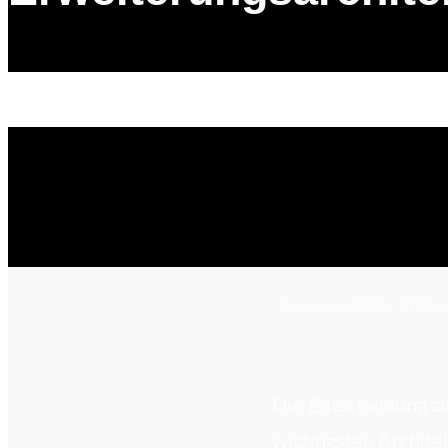
Start
›
Blog
›
Side-by-Side vs On-Stack Erweiterungen
November 2025
13 Min.
Die Entscheidung z
wichtigsten Archite