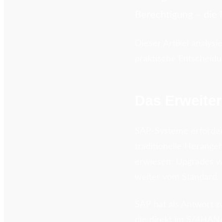
Berechtigung – die K
Dieser Artikel analys
praktische Entscheidu
Das Erweite
SAP-Systeme erforder
traditionelle Herange
erwiesen: Upgrades we
weiter vom Standard.
SAP hat als Antwort z
die direkt im S/4HANA