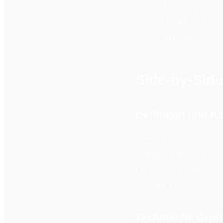
Ein weiterer typische
Standardentitäten, die
Extensibility in S/4H
Side-by-Side
Definition und K
Side-by-Side Erweite
S/4HANA-Kernsystem. 
OData oder SOAP Serv
und der Erweiterungsl
Technische Grun