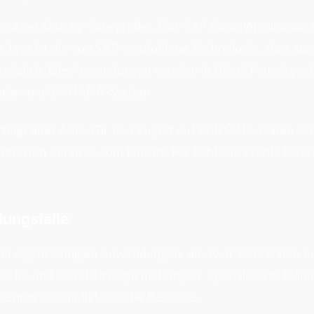
lt ist bei Side-by-Side größer. Das SAP Cloud Applicati
r Java ist die von SAP empfohlene Technologie, aber au
 möglich. Die Anwendungen werden in Cloud Foundry o
ängig vom S/4HANA-System.
folgt über APIs. Für den Zugriff auf S/4HANA-Daten k
tierten Services zum Einsatz. Für Echtzeit-Events biet
ungsfälle
t bei eigenständigen Anwendungen, die zwar SAP-Daten nu
che und Geschäftslogik mitbringen. Spezialisierte Planun
nportale sind klassische Beispiele.