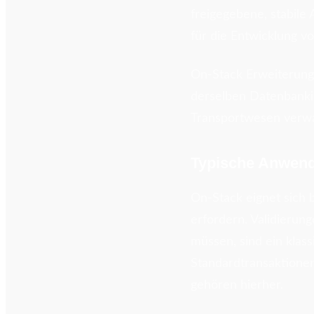
freigegebene, stabile
für die Entwicklung v
On-Stack Erweiterunge
derselben Datenbanki
Transportwesen verwa
Typische Anwend
On-Stack eignet sich 
erfordern. Validierun
müssen, sind ein klas
Standardtransaktione
gehören hierher.