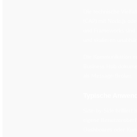
Die technische Vielfa
(CAP) mit Node.js ode
und Frameworks sind
und skalieren unabh
Die Kommunikation er
Business Hub dokumen
als Message-Broker.
Typische Anwend
Side-by-Side brillier
eigene Benutzeroberflä
Dashboards oder Kunde