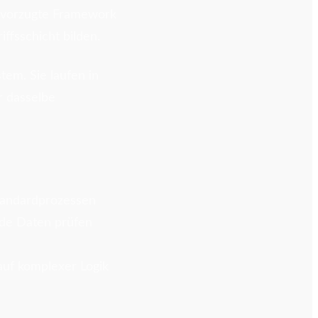
bevorzugte Framework
ffsschicht bilden.
tem. Sie laufen in
 dasselbe
Standardprozessen
nde Daten prüfen
auf komplexer Logik