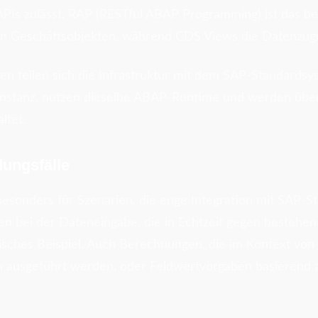
 APIs zulässt. RAP (RESTful ABAP Programming) ist das 
on Geschäftsobjekten, während CDS Views die Datenzugri
n teilen sich die Infrastruktur mit dem SAP-Standardsys
nstanz, nutzen dieselbe ABAP-Runtime und werden über
ltet.
ungsfälle
besonders für Szenarien, die enge Integration mit SAP-
gen bei der Dateneingabe, die in Echtzeit gegen bestehe
sisches Beispiel. Auch Berechnungen, die im Kontext von
n ausgeführt werden, oder Feldwertvorgaben basierend 