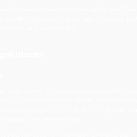
ohen Skalierungsanforderungen oder spezifischen Techn
 Modelle – sind prädestiniert für Side-by-Side. Die BTP
ANA-Stack nicht verfügbar sind.
gskriterien
e
ium ist die erforderliche Integrationsdichte mit SAP-St
in Standardtransaktionen eingebettet sein muss – etwa V
 Felderweiterungen – ist On-Stack die richtige Wahl. Di
s Verhalten ohne Netzwerklatenz.
zenarien, bei denen die Erweiterung eigenständig agiert 