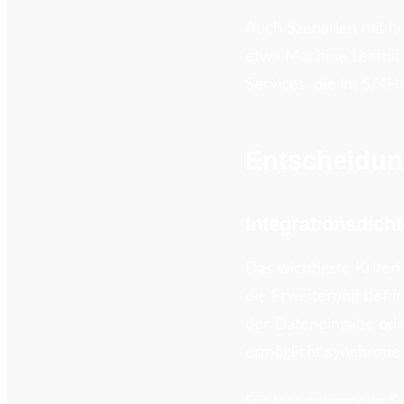
Auch Szenarien mit h
etwa Machine Learning
Services, die im S/4H
Entscheidun
Integrationsdicht
Das wichtigste Kriter
die Erweiterung tief 
der Dateneingabe oder
ermöglicht synchrone
Für lose gekoppelte S