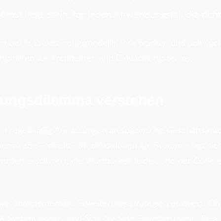
unst liegt darin, für jeden Anwendungsfall die richt
iert beide Erweiterungsmodelle, ihre Stärken und Schwäch
ngshilfen für Architekten und Entwicklungsteams.
rungsdilemma verstehen
n regelmäßig Anpassungen an spezifische Geschäftsanf
hensweise – direkte Modifikationen am System – hat sich
rden erschwert, die Wartbarkeit leidet, und der Code e
wei komplementäre Erweiterungsstrategien etabliert: On
-System laufen, und Side-by-Side Erweiterungen, die a