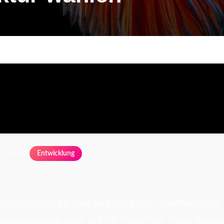
 Lesezeit
Entwicklung
wischen Side-by-Side und On-Stack Erweiterungen 
kturentscheidungen in SAP-Projekten. Beide Ansätz