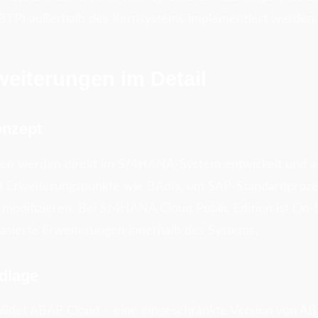
(BTP) außerhalb des Kernsystems implementiert werden.
eiterungen im Detail
onzept
en werden direkt im S/4HANA-System entwickelt und au
d Erweiterungspunkte wie BAdIs, um SAP-Standardproze
modifizieren. Bei S/4HANA Cloud Public Edition ist On-S
asierte Erweiterungen innerhalb des Systems.
dlage
bildet ABAP Cloud – eine eingeschränkte Version von AB