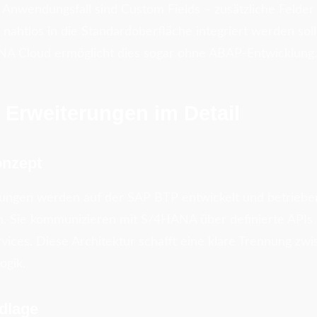
r Anwendungsfall sind Custom Fields – zusätzliche Felder
 nahtlos in die Standardoberfläche integriert werden sol
ANA Cloud ermöglicht dies sogar ohne ABAP-Entwicklung.
 Erweiterungen im Detail
onzept
rungen werden auf der SAP BTP entwickelt und betriebe
Sie kommunizieren mit S/4HANA über definierte APIs 
ices. Diese Architektur schafft eine klare Trennung z
ogik.
dlage