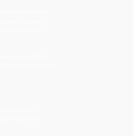
on Programming Model
ch andere Sprachen
der Kyma deployed
ommen die im SAP API
et SAP den Event Mesh
tzen, aber ihre
gstools, Analytics-