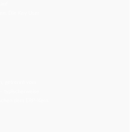
 auf
len. Die Key User
n, getrennt vom
– typischerweise
wischen dem ERP-Kern