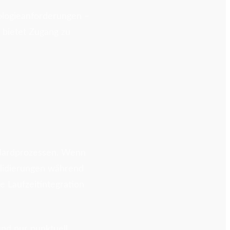
ologieanforderungen –
 bietet Zugang zu
andardprozessen. Wenn
alidierungen während
e Laufzeitintegration
und nur punktuell