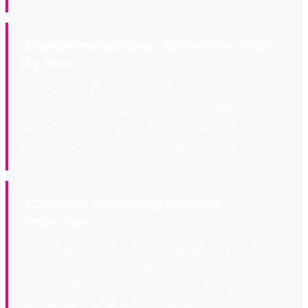
Erweiterungsoptionen: On-Stack vs. Side-
by-Side
On-Stack-Erweiterungen: Key User Tools, Developer
Extensibility, Classic Extensions. Side-by-Side auf SAP
BTP: CAP, RAP, Integration Patterns. Wann welche
Option? Entscheidungsmatrix und Governance.
Praktische Umsetzung: Roadmap
entwickeln
Priorisierung von Remediations-Maßnahmen. Quick
Wins vs. strategische Investitionen. Governance-
Framework für nachhaltige Compliance. Change
Management und Team-Enablement.