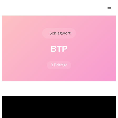
Schlagwort
BTP
3 Beiträge
Start
›
Blog
›
Schlagworte
›
BTP