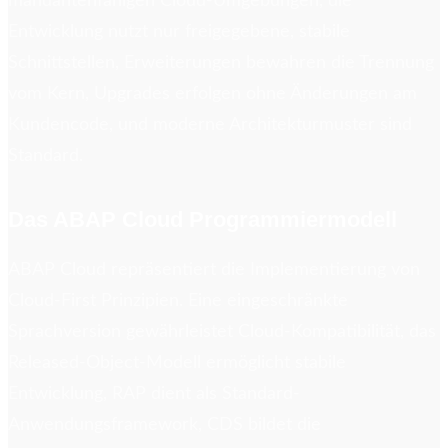
mandantenfähigen Cloud-Umgebungen, die
Entwicklung nutzt nur freigegebene, stabile
Schnittstellen, Erweiterungen bewahren die Trennung
vom Kern, Upgrades erfolgen ohne Änderungen am
Kundencode, und moderne Architekturmuster sind
Standard.
Das ABAP Cloud Programmiermodell
ABAP Cloud repräsentiert die Implementierung von
Cloud-First Prinzipien. Eine eingeschränkte
Sprachversion gewährleistet Cloud-Kompatibilität, das
Released-Object-Modell ermöglicht stabile
Entwicklung, RAP dient als Standard-
Anwendungsframework, CDS bildet die