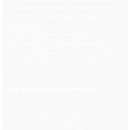
Integration mit SAP-Geschäftsprozessen, eingebaute
Enterprise-Features wie Mehrsprachigkeit und
Währungshandling, robuste Transaktionsverarbeitung
und Sperrmechanismen, leistungsstarke
Datenverarbeitung für große Volumina sowie
ausgereifte Entwicklungs- und Debugging-Tools
machen ABAP nach wie vor zur bevorzugten Wahl für
SAP-nahe Entwicklung.
SAPs kontinuierliche Investition
SAP investiert weiterhin stark in ABAP. Regelmäßige
Spracherweiterungen, neue Frameworks wie RAP,
erweiterte Abdeckung freigegebener APIs,