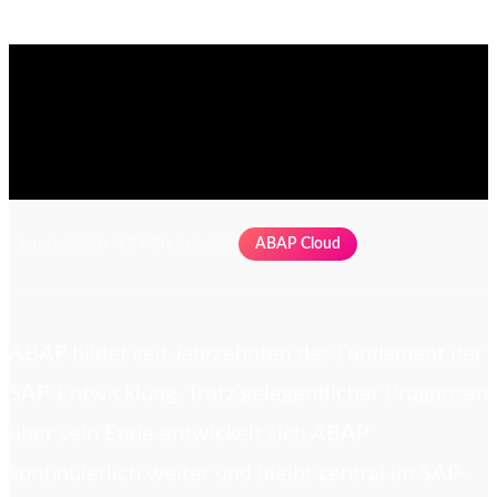
Entwicklungstrends
Januar 2026
18 Min. Lesezeit
ABAP Cloud
ABAP bildet seit Jahrzehnten das Fundament der
SAP-Entwicklung. Trotz gelegentlicher Prognosen
über sein Ende entwickelt sich ABAP
kontinuierlich weiter und bleibt zentral im SAP-