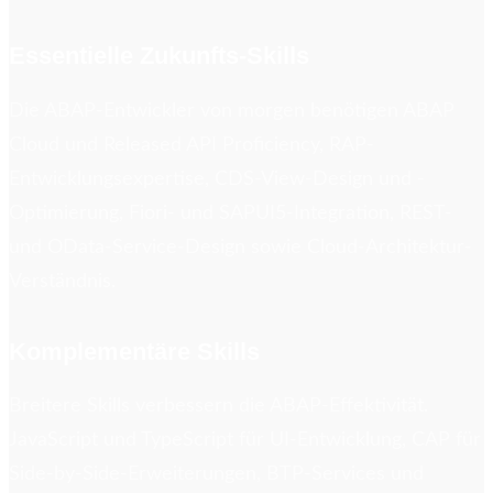
Essentielle Zukunfts-Skills
Die ABAP-Entwickler von morgen benötigen ABAP
Cloud und Released API Proficiency, RAP-
Entwicklungsexpertise, CDS-View-Design und -
Optimierung, Fiori- und SAPUI5-Integration, REST-
und OData-Service-Design sowie Cloud-Architektur-
Verständnis.
Komplementäre Skills
Breitere Skills verbessern die ABAP-Effektivität.
JavaScript und TypeScript für UI-Entwicklung, CAP für
Side-by-Side-Erweiterungen, BTP-Services und