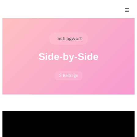
Schlagwort
Side-by-Side
2 Beitrage
Start
›
Blog
›
Schlagworte
›
Side-by-Side