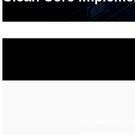
Start
›
Blog
›
Clean Core Implementierungs-Roadmap
November 2025
15 Min.
Die Umstellung auf
markiert einen fun