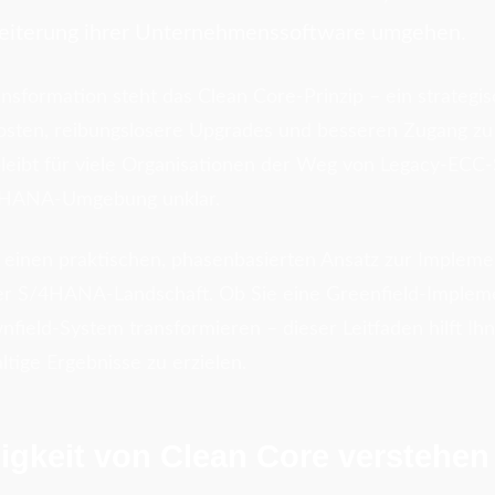
eiterung ihrer Unternehmenssoftware umgehen.
nsformation steht das Clean Core-Prinzip – ein strategis
osten, reibungslosere Upgrades und besseren Zugang z
leibt für viele Organisationen der Weg von Legacy-ECC
/4HANA-Umgebung unklar.
 einen praktischen, phasenbasierten Ansatz zur Impleme
hrer S/4HANA-Landschaft. Ob Sie eine Greenfield-Implem
field-System transformieren – dieser Leitfaden hilft Ihn
tige Ergebnisse zu erzielen.
igkeit von Clean Core verstehen