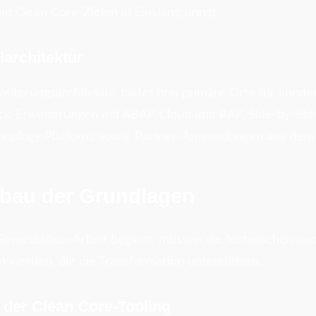
it Clean Core-Zielen in Einklang bringt.
elarchitektur
terungsarchitektur bietet drei primäre Orte für kunde
tack-Erweiterungen mit ABAP Cloud und RAP, Side-by-Sid
chnology Platform, sowie Partner-Anwendungen aus de
fbau der Grundlagen
 Remediation-Arbeit beginnt, müssen die technischen un
 werden, die die Transformation unterstützen.
der Clean Core-Tooling