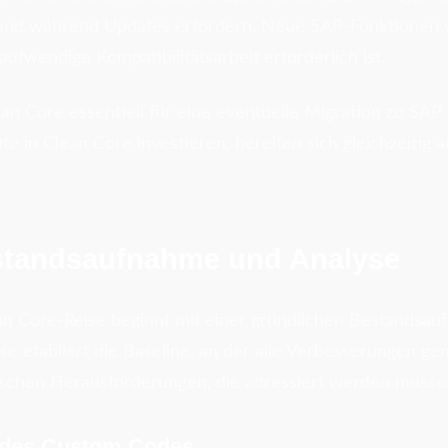
nd während Updates erfordern. Neue SAP-Funktionen 
 aufwendige Kompatibilitätsarbeit erforderlich ist.
ean Core essentiell für eine eventuelle Migration zu S
e in Clean Core investieren, bereiten sich gleichzeitig 
standsaufnahme und Analyse
an Core-Reise beginnt mit einer gründlichen Bestandsau
se etabliert die Baseline, an der alle Verbesserungen 
zifischen Herausforderungen, die adressiert werden müsse
g des Custom Codes