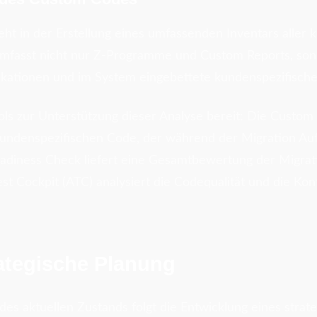
teht in der Erstellung eines umfassenden Inventars aller
umfasst nicht nur Z-Programme und Custom Reports, so
ikationen und im System eingebettete kundenspezifische
ols zur Unterstützung dieser Analyse bereit: Die Custo
t kundenspezifischen Code, der während der Migration A
adiness Check liefert eine Gesamtbewertung der Migrati
t Cockpit (ATC) analysiert die Codequalität und die Kon
ategische Planung
des aktuellen Zustands folgt die Entwicklung eines strat