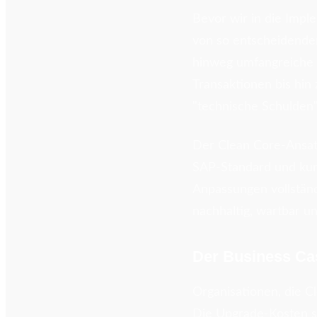
Bevor wir in die Impl
von so entscheidende
hinweg umfangreiche 
Transaktionen bis hin
"technische Schulden
Der Clean Core-Ansat
SAP-Standard und kunde
Anpassungen vollständ
nachhaltig, wartbar un
Der Business Ca
Organisationen, die Cl
Die Upgrade-Kosten si