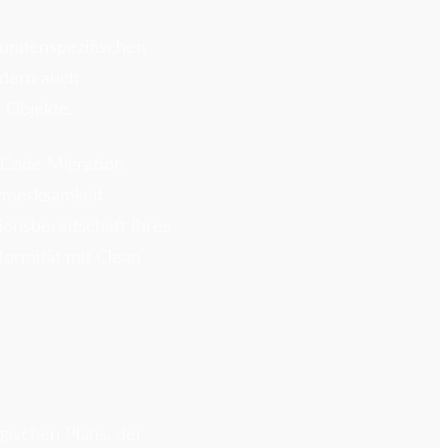
 kundenspezifischen
ndern auch
 Objekte.
m Code Migration
ufmerksamkeit
onsbereitschaft Ihres
formität mit Clean
egischen Plans, der