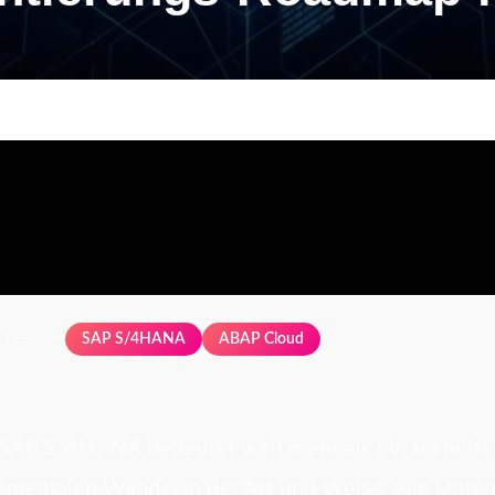
 Lesezeit
SAP S/4HANA
ABAP Cloud
 SAP S/4HANA bedeutet weit mehr als ein technisc
damentalen Wandel in der Art und Weise, wie Unte