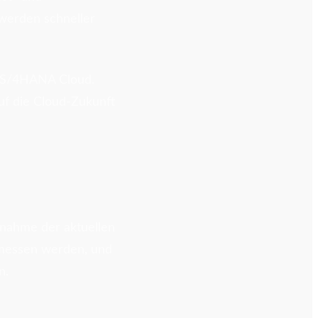
werden schneller
AP S/4HANA Cloud.
auf die Cloud-Zukunft
fnahme der aktuellen
gemessen werden, und
n.