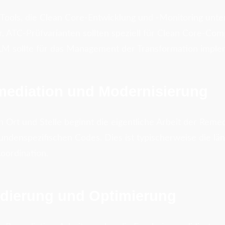
Tools, die Clean Core-Entwicklung und -Monitoring unters
or. ATC-Prüfvarianten sollten speziell für Clean Core-Com
M sollte für das Management der Transformation imple
mediation und Modernisierung
 Ort und Stelle beginnt die eigentliche Arbeit der Reme
ndenspezifischen Codes. Dies ist typischerweise die lä
Koordination.
idierung und Optimierung