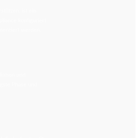
tützen, ist ein
pliance konfiguriert
mentiert werden.
diation und
ngste Phase und