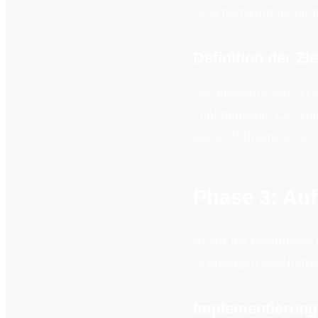
Geschäftskontinuität m
Definition der Zi
Die moderne SAP-Erwei
Funktionalität: On-S
der SAP Business Te
Phase 3: Au
Bevor die eigentliche
Grundlagen geschaffen
Implementierung 