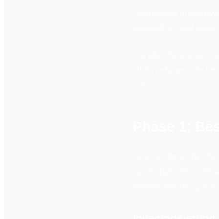
Nachbesserungsaufwa
zugänglich, weil keine
Darüber hinaus ist Cl
Unternehmen, die heut
vor.
Phase 1: Be
Jede erfolgreiche Cle
Landschaft. Diese Pha
identifiziert die spe
Inventarisierun