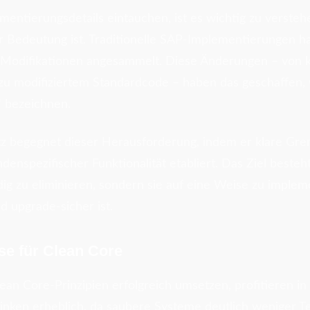
ementierungsdetails eintauchen, ist es wichtig zu verst
r Bedeutung ist. Traditionelle SAP-Implementierungen h
Modifikationen angesammelt. Diese Änderungen – von 
 zu modifiziertem Standardcode – haben das geschaffen, w
" bezeichnen.
z begegnet dieser Herausforderung, indem er klare Gr
nspezifischer Funktionalität etabliert. Das Ziel besteht
ig zu eliminieren, sondern sie auf eine Weise zu implem
d upgrade-sicher ist.
se für Clean Core
ean Core-Prinzipien erfolgreich umsetzen, profitieren in
nken erheblich, da saubere Systeme deutlich weniger T