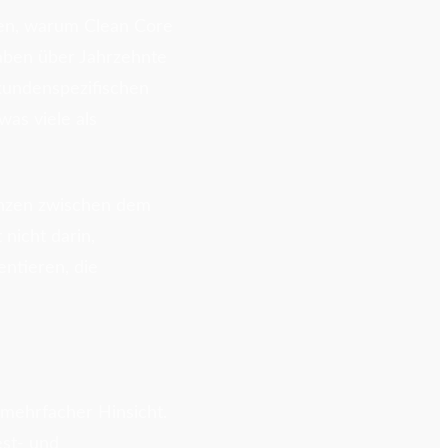
ehen, warum Clean Core
aben über Jahrzehnte
kundenspezifischen
as viele als
enzen zwischen dem
 nicht darin,
entieren, die
 mehrfacher Hinsicht.
est- und