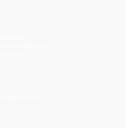
nspezifische
e-Erweiterungen auf
m SAP-Ökosystem.
d organisatorischen