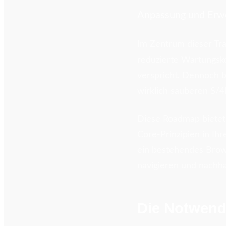
Anpassung und Erw
Im Zentrum dieser Tra
reduzierte Wartungsk
verspricht. Dennoch b
wirklich sauberen S
Diese Roadmap bietet
Core-Prinzipien in I
ein bestehendes Brown
navigieren und nachhal
Die Notwend