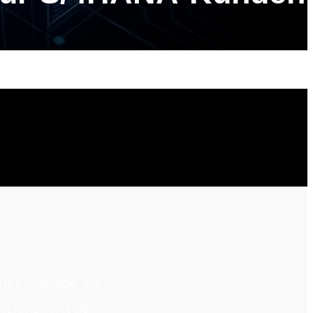
hes Upgrade. Sie
rnehmen mit der