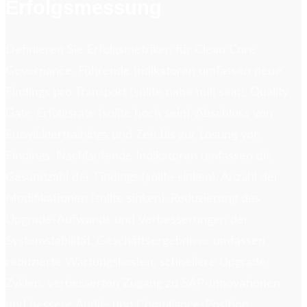
Erfolgsmessung
Definieren Sie Erfolgsmetriken für Clean Core
Governance. Führende Indikatoren umfassen neue
Findings pro Transport (sollte nahe null sein), Quality
Gate-Erfolgsrate (sollte hoch sein), Abschluss von
Entwicklertrainings und Zeit bis zur Lösung von
Findings. Nachlaufende Indikatoren umfassen die
Gesamtzahl der Findings (sollte sinken), Anzahl der
Modifikationen (sollte sinken), Reduzierung des
Upgrade-Aufwands und Verbesserungen der
Systemstabilität. Geschäftsergebnisse umfassen
reduzierte Wartungskosten, schnellere Upgrade-
Zyklen, verbesserten Zugang zu SAP-Innovationen
und bessere Audit- und Compliance-Position.