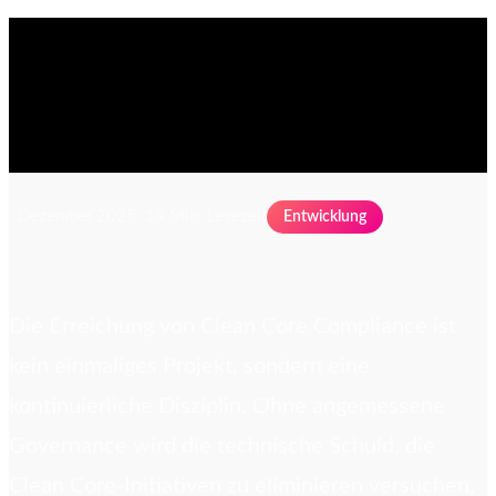
Dezember 2025
14 Min. Lesezeit
Entwicklung
Die Erreichung von Clean Core Compliance ist
kein einmaliges Projekt, sondern eine
kontinuierliche Disziplin. Ohne angemessene
Governance wird die technische Schuld, die
Clean Core-Initiativen zu eliminieren versuchen,