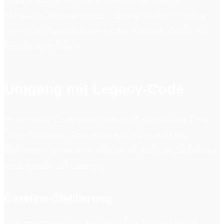
Updates zu neuen Prüfungen und geänderten
Standards, Ressourcen zur Lösung häufiger Finding-
Typen und Sprechstunden oder Support-Kanäle für
komplexe Probleme.
Umgang mit Legacy-Code
Bestehende Codebasen haben oft signifikante Clean
Core-Probleme. Governance muss sowohl die
Verhinderung neuer Probleme als auch die Behebung
bestehender adressieren.
Baseline-Etablierung
Dokumentieren Sie den aktuellen Zustand durch