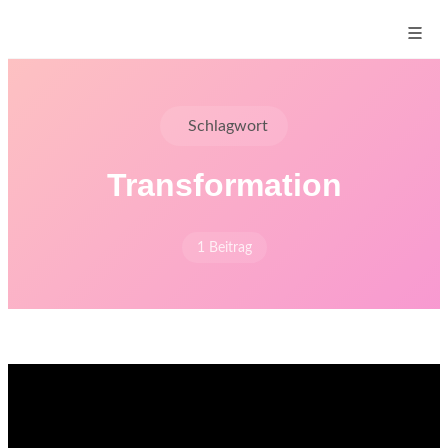
Schlagwort
Transformation
1 Beitrag
Start
›
Blog
›
Schlagworte
›
Transformation