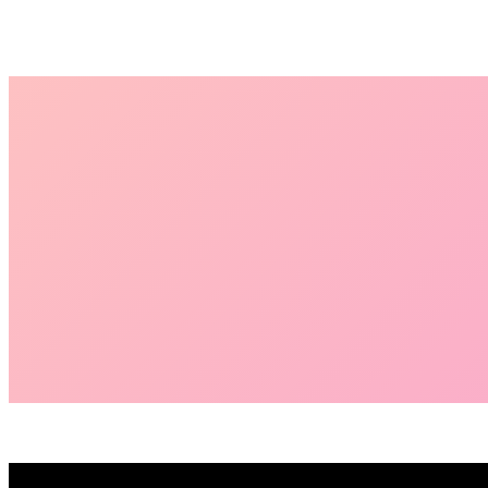
Start
›
Blog
›
Schlagworte
›
SAP