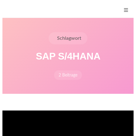
Schlagwort
SAP S/4HANA
2 Beitrage
Start
›
Blog
›
Schlagworte
›
SAP S/4HANA