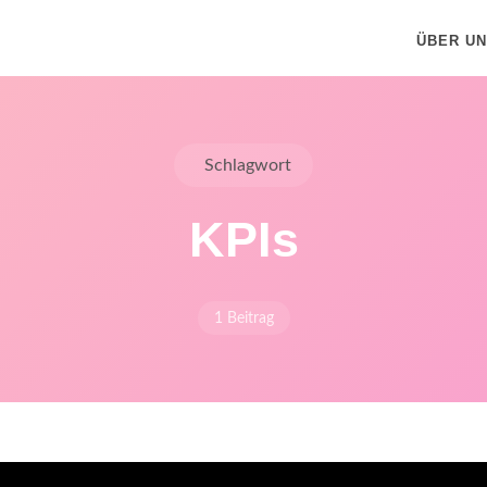
ÜBER U
Schlagwort
KPIs
1 Beitrag