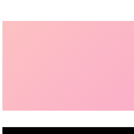
Start
›
Blog
›
Schlagworte
›
KPIs