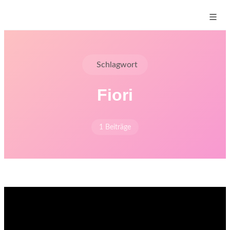
Schlagwort
Fiori
1 Beiträge
Start
›
Blog
›
Schlagworte
›
Fiori